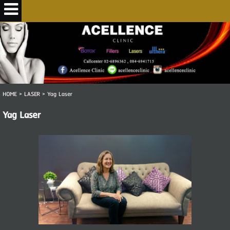
HOME
>
LASER
>
Yag Laser
Yag Laser